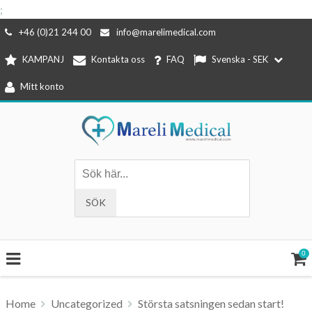
;
Hoppa
+46 (0)21 244 00
info@marelimedical.com
till
KAMPANJ
Kontakta oss
FAQ
Svenska - SEK
innehåll
Mitt konto
0
Home
Uncategorized
Största satsningen sedan start!