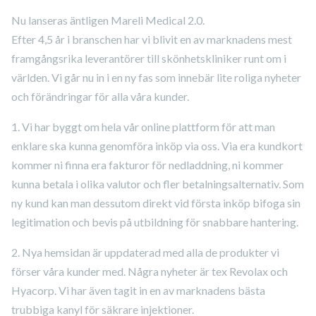
Nu lanseras äntligen Mareli Medical 2.0.
Efter 4,5 år i branschen har vi blivit en av marknadens mest
framgångsrika leverantörer till skönhetskliniker runt om i
världen. Vi går nu in i en ny fas som innebär lite roliga nyheter
och förändringar för alla våra kunder.
1. Vi har byggt om hela vår online plattform för att man
enklare ska kunna genomföra inköp via oss. Via era kundkort
kommer ni finna era fakturor för nedladdning, ni kommer
kunna betala i olika valutor och fler betalningsalternativ. Som
ny kund kan man dessutom direkt vid första inköp bifoga sin
legitimation och bevis på utbildning för snabbare hantering.
2. Nya hemsidan är uppdaterad med alla de produkter vi
förser våra kunder med. Några nyheter är tex Revolax och
Hyacorp. Vi har även tagit in en av marknadens bästa
trubbiga kanyl för säkrare injektioner.