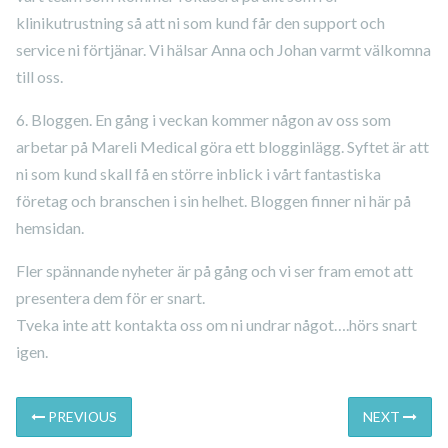
klinikutrustning så att ni som kund får den support och
service ni förtjänar. Vi hälsar Anna och Johan varmt välkomna
till oss.
6. Bloggen. En gång i veckan kommer någon av oss som
arbetar på Mareli Medical göra ett blogginlägg. Syftet är att
ni som kund skall få en större inblick i vårt fantastiska
företag och branschen i sin helhet. Bloggen finner ni här på
hemsidan.
Fler spännande nyheter är på gång och vi ser fram emot att
presentera dem för er snart.
Tveka inte att kontakta oss om ni undrar något….hörs snart
igen.
Previous
N
INLÄGGSNAVIGERING
PREVIOUS
NEXT
post:
po