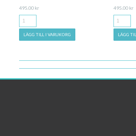
495.00
kr
495.00
kr
LÄGG TILL I VARUKORG
LÄGG TI