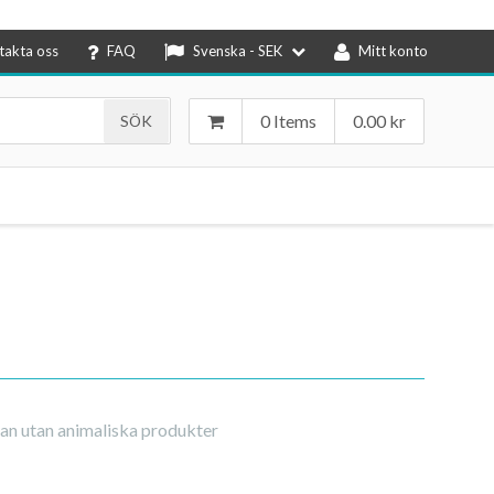
takta oss
FAQ
Svenska - SEK
Mitt konto
0 Items
0.00
kr
ran utan animaliska produkter