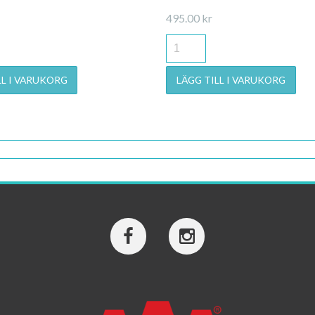
495.00
kr
LL I VARUKORG
LÄGG TILL I VARUKORG