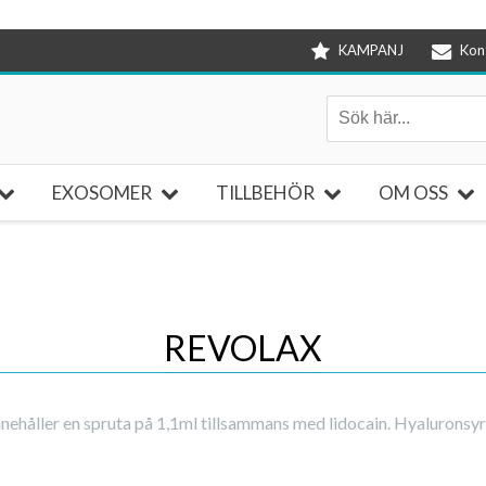
KAMPANJ
Kon
EXOSOMER
TILLBEHÖR
OM OSS
REVOLAX
innehåller en spruta på 1,1ml tillsammans med lidocain. Hyaluronsy