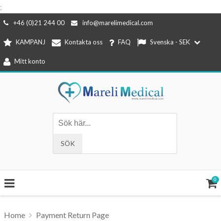
;
Hoppa
+46 (0)21 244 00
info@marelimedical.com
till
KAMPANJ
Kontakta oss
FAQ
Svenska - SEK
innehåll
Mitt konto
0
Home
Payment Return Page