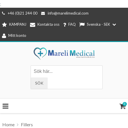
;
Hoppa
+46 (0)21 244 00
info@marelimedical.com
till
KAMPANJ
Kontakta oss
FAQ
Svenska - SEK
innehåll
Mitt konto
0
Home
Fillers