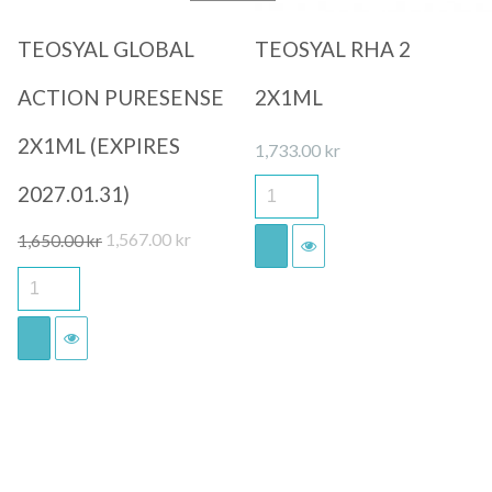
TEOSYAL GLOBAL
TEOSYAL RHA 2
ACTION PURESENSE
2X1ML
2X1ML (EXPIRES
1,733.00
kr
2027.01.31)
Det
Det
1,567.00
kr
1,650.00
kr
ursprungliga
nuvarande
priset
priset
var:
är:
1,650.00 kr.
1,567.00 kr.