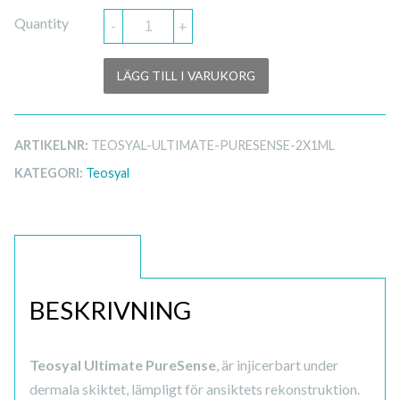
Quantity
-
+
LÄGG TILL I VARUKORG
ARTIKELNR:
TEOSYAL-ULTIMATE-PURESENSE-2X1ML
KATEGORI:
Teosyal
BESKRIVNING
BESKRIVNING
Teosyal Ultimate PureSense
, är injicerbart under
dermala skiktet, lämpligt för ansiktets rekonstruktion.