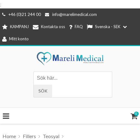
;
Hoppa
+46 (0)21 244 00
info@marelimedical.com
till
KAMPANJ
Kontakta oss
FAQ
Svenska - SEK
innehåll
Mitt konto
0
Home
Fillers
Teosyal