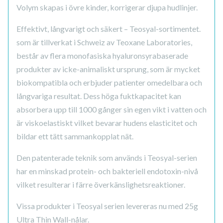
Volym skapas i övre kinder, korrigerar djupa hudlinjer.
Effektivt, långvarigt och säkert – Teosyal-sortimentet.
som är tillverkat i Schweiz av Teoxane Laboratories,
består av flera monofasiska hyaluronsyrabaserade
produkter av icke-animaliskt ursprung, som är mycket
biokompatibla och erbjuder patienter omedelbara och
långvariga resultat. Dess höga fuktkapacitet kan
absorbera upp till 1000 gånger sin egen vikt i vatten och
är viskoelastiskt vilket bevarar hudens elasticitet och
bildar ett tätt sammankopplat nät.
Den patenterade teknik som används i Teosyal-serien
har en minskad protein- och bakteriell endotoxin-nivå
vilket resulterar i färre överkänslighetsreaktioner.
Vissa produkter i Teosyal serien levereras nu med 25g
Ultra Thin Wall-nålar.