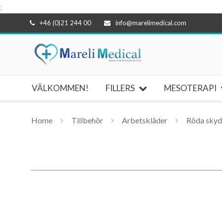
;
Hoppa
+46 (0)21 244 00
info@marelimedical.com
till
innehåll
VÄLKOMMEN!
FILLERS
MESOTERAPI
Home
Tillbehör
Arbetskläder
Röda skyd