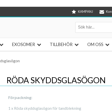
KAMPANJ
Kon
EXOSOMER
TILLBEHÖR
OM OSS
dsglasögon
RÖDA SKYDDSGLASÖGON
Förpackning:
1 x Röda skyddsglasögon för tandblekning