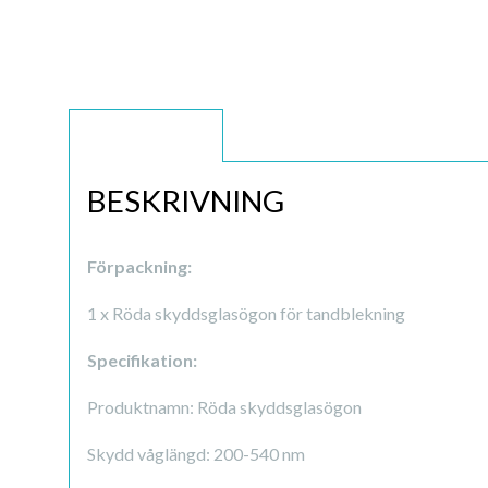
BESKRIVNING
BESKRIVNING
Förpackning:
1 x Röda skyddsglasögon för tandblekning
Specifikation:
Produktnamn: Röda skyddsglasögon
Skydd våglängd: 200-540 nm