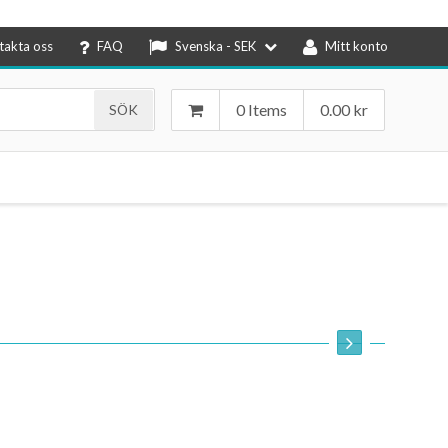
takta oss
FAQ
Svenska - SEK
Mitt konto
0 Items
0.00
kr