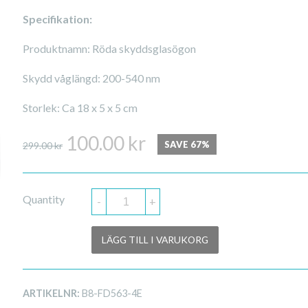
Specifikation:
Produktnamn: Röda skyddsglasögon
Skydd våglängd: 200-540 nm
Storlek: Ca 18 x 5 x 5 cm
Det
Det
100.00
kr
SAVE 67%
299.00
kr
ursprungliga
nuvarande
priset
priset
Quantity
-
+
var:
är:
299.00 kr.
100.00 kr.
LÄGG TILL I VARUKORG
ARTIKELNR:
B8-FD563-4E