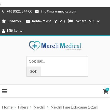
;
Hoppa
+46 (0)21 244 00
info@marelimedical.com
till
KAMPANJ
Kontakta oss
FAQ
Svenska - SEK
innehåll
Mitt konto
0
Home
Fillers
Nexfill
Nexfill Fine Lidocaine 1x1ml