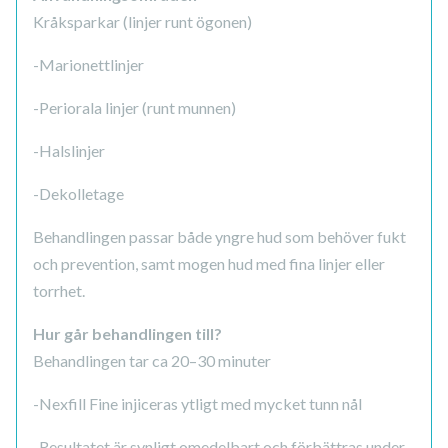
Kråksparkar (linjer runt ögonen)
-Marionettlinjer
-Periorala linjer (runt munnen)
-Halslinjer
-Dekolletage
Behandlingen passar både yngre hud som behöver fukt
och prevention, samt mogen hud med fina linjer eller
torrhet.
Hur går behandlingen till?
Behandlingen tar ca 20–30 minuter
-Nexfill Fine injiceras ytligt med mycket tunn nål
-Resultatet är synligt omedelbart och förbättras under