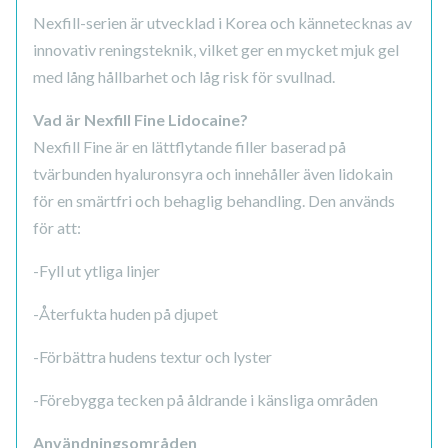
Nexfill-serien är utvecklad i Korea och kännetecknas av
innovativ reningsteknik, vilket ger en mycket mjuk gel
med lång hållbarhet och låg risk för svullnad.
Vad är Nexfill Fine Lidocaine?
Nexfill Fine är en lättflytande filler baserad på
tvärbunden hyaluronsyra och innehåller även lidokain
för en smärtfri och behaglig behandling. Den används
för att:
-Fyll ut ytliga linjer
-Återfukta huden på djupet
-Förbättra hudens textur och lyster
-Förebygga tecken på åldrande i känsliga områden
Användningsområden