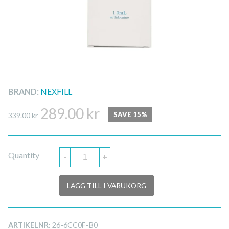
BRAND:
NEXFILL
Det
Det
289.00
kr
SAVE 15%
339.00
kr
ursprungliga
nuvarande
priset
priset
Quantity
-
+
var:
är:
339.00 kr.
289.00 kr.
LÄGG TILL I VARUKORG
ARTIKELNR:
26-6CC0F-B0