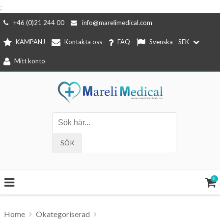
;
Hoppa
+46 (0)21 244 00
info@marelimedical.com
till
KAMPANJ
Kontakta oss
FAQ
Svenska - SEK
innehåll
Mitt konto
0
Home
Okategoriserad