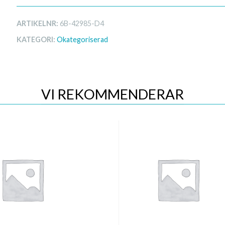
ARTIKELNR:
6B-42985-D4
KATEGORI:
Okategoriserad
VI REKOMMENDERAR
Quick View
Quick View