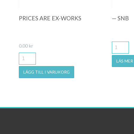
PRICES ARE EX-WORKS
— SNB
0.00
kr
LÄS MER
LÄGG TILL I VARUKORG