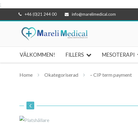
;
Hoppa
+46 (0)21 244 00
info@marelimedical.com
till
innehåll
VÄLKOMMEN!
FILLERS
MESOTERAPI
Home
Okategoriserad
– CIP term payment