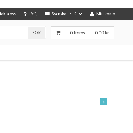
takta oss
FAQ
Svenska - SEK
Mitt konto
0 Items
0.00
kr