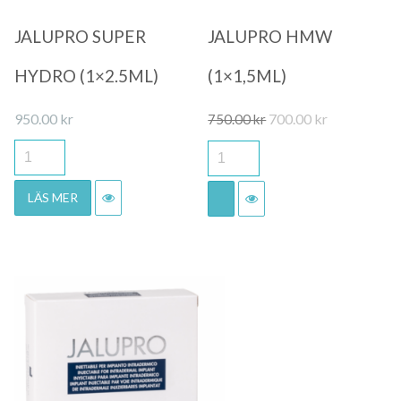
JALUPRO SUPER
JALUPRO HMW
HYDRO (1×2.5ML)
(1×1,5ML)
Det
Det
950.00
kr
700.00
kr
750.00
kr
ursprungliga
nuvarande
priset
priset
var:
är:
LÄS MER
750.00 kr.
700.00 kr.
Quick View