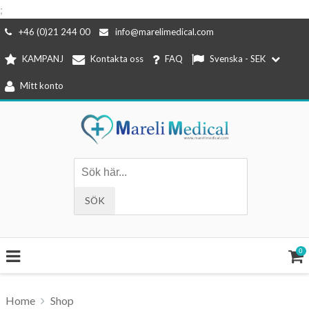
;
Hoppa
+46 (0)21 244 00
info@marelimedical.com
till
KAMPANJ
Kontakta oss
FAQ
Svenska - SEK
innehåll
Mitt konto
0
Home
Shop