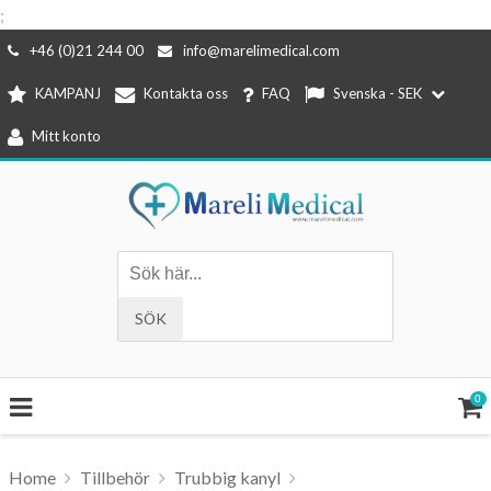
;
Hoppa
+46 (0)21 244 00
info@marelimedical.com
till
KAMPANJ
Kontakta oss
FAQ
Svenska - SEK
innehåll
Mitt konto
0
Home
Tillbehör
Trubbig kanyl