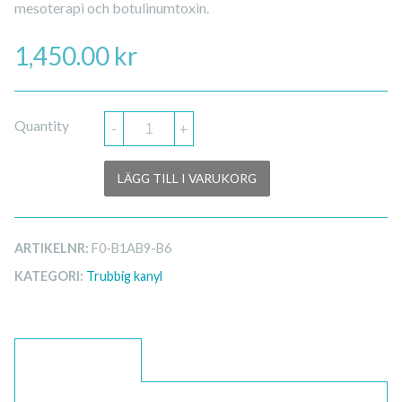
mesoterapi och botulinumtoxin.
1,450.00
kr
Quantity
-
+
LÄGG TILL I VARUKORG
ARTIKELNR:
F0-B1AB9-B6
KATEGORI:
Trubbig kanyl
BESKRIVNING