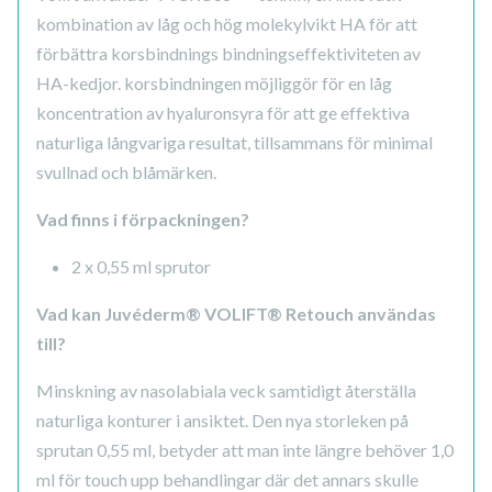
kombination av låg och hög molekylvikt HA för att
förbättra korsbindnings bindningseffektiviteten av
HA-kedjor. korsbindningen möjliggör för en låg
koncentration av hyaluronsyra för att ge effektiva
naturliga långvariga resultat, tillsammans för minimal
svullnad och blåmärken.
Vad finns i förpackningen?
2 x 0,55 ml sprutor
Vad kan Juvéderm® VOLIFT® Retouch användas
till?
Minskning av nasolabiala veck samtidigt återställa
naturliga konturer i ansiktet. Den nya storleken på
sprutan 0,55 ml, betyder att man inte längre behöver 1,0
ml för touch upp behandlingar där det annars skulle