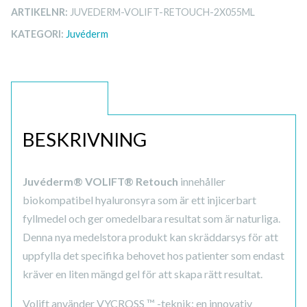
ARTIKELNR:
JUVEDERM-VOLIFT-RETOUCH-2X055ML
KATEGORI:
Juvéderm
BESKRIVNING
BESKRIVNING
Juvéderm® VOLIFT® Retouch
innehåller
biokompatibel hyaluronsyra som är ett injicerbart
fyllmedel och ger omedelbara resultat som är naturliga.
Denna nya medelstora produkt kan skräddarsys för att
uppfylla det specifika behovet hos patienter som endast
kräver en liten mängd gel för att skapa rätt resultat.
Volift använder VYCROSS ™ -teknik; en innovativ