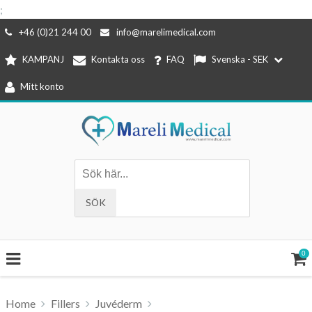
;
Hoppa
+46 (0)21 244 00
info@marelimedical.com
till
KAMPANJ
Kontakta oss
FAQ
Svenska - SEK
innehåll
Mitt konto
0
Home
Fillers
Juvéderm