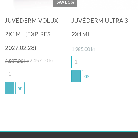
SAVE 5%
JUVÉDERM VOLUX
JUVÉDERM ULTRA 3
2X1ML (EXPIRES
2X1ML
2027.02.28)
1,985.00
kr
Det
Det
2,457.00
kr
2,587.00
kr
ursprungliga
nuvarande
priset
priset
var:
är:
2,587.00 kr.
2,457.00 kr.